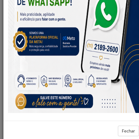
98% de nossos clientes apontam o atendimento como o
ponto forte do nosso trabalho.
Para isso cada Gerente de Atendimento é assessorado
diretamente por um Assistente e possuem uma limitada
carteira de clientes, onde ao Gerente cabe o atendimento
direto ao Síndico (e demais membros da administração interna
do edifício) e ao Assistente o atendimento das dúvidas e
necessidades dos condôminos, trazendo maior rapidez no
atendimento.
No intuito de nos adaptarmos ao dinamismo de cada cliente, o
atendimento pode ser realizado pessoalmente, via telefone ou
via internet (mediante login e senha individual). Mantemos
uma linha direta de comunicação, agilizando a comunicação e
atendimento ao seu condomínio.
Fechar
SAIBA MAIS