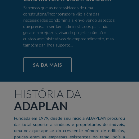
Sabemos que as necessidades de uma
construtora/incorporadora vão além das
necessidades condominiais, envolvendo aspectos
que precisam ser bem administrados para não
gerarem prejuízos, visando projetar não só os
custos administrativos do empreendimento, mas
também dar-lhes suporte...
SAIBA MAIS
HISTÓRIA DA
ADAPLAN
Fundada em 1979, desde seu início a ADAPLAN procurou
dar total suporte a síndicos e proprietários de imóveis,
uma vez que apesar do crescente número de edifícios,
poucas eram as empresas existentes no ramo, pois a