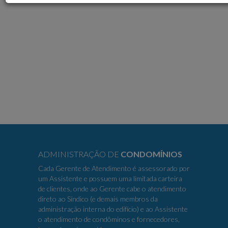
ADMINISTRAÇÃO DE
CONDOMÍNIOS
Cada Gerente de Atendimento é assessorado por
um Assistente e possuem uma limitada carteira
de clientes, onde ao Gerente cabe o atendimento
direto ao Síndico (e demais membros da
administração interna do edifício) e ao Assistente
o atendimento de condôminos e fornecedores,